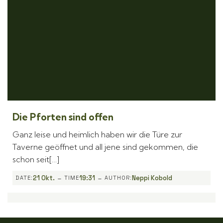
Die Pforten sind offen
Ganz leise und heimlich haben wir die Türe zur
Taverne geöffnet und all jene sind gekommen, die
schon seit[…]
-
-
21 Okt.
19:31
Neppi Kobold
DATE:
TIME
AUTHOR: