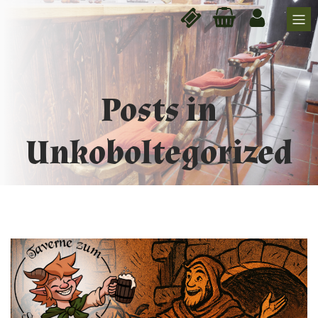
Posts in
Unkoboltegorized