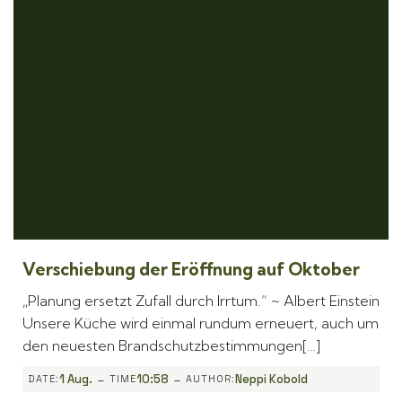
Verschiebung der Eröffnung auf Oktober
„Planung ersetzt Zufall durch Irrtum.“ ~ Albert Einstein
Unsere Küche wird einmal rundum erneuert, auch um
den neuesten Brandschutzbestimmungen[…]
-
-
1 Aug.
10:58
Neppi Kobold
DATE:
TIME
AUTHOR: