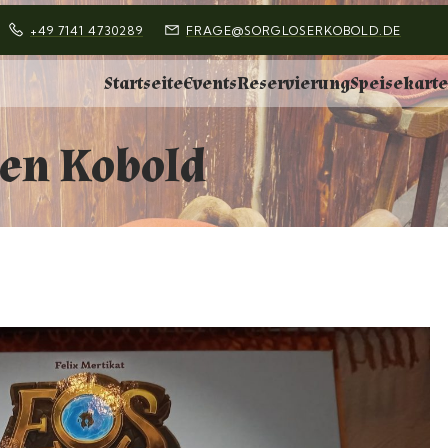
+49
7141 4730289
FRAGE@SORGLOSERKOBOLD.DE
Startseite
Events
Reservierung
Speisekart
den Kobold